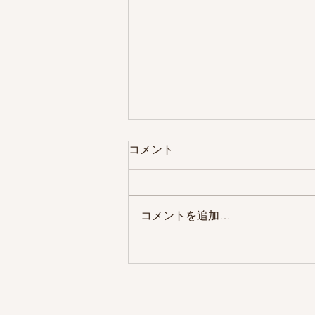
コメント
コメントを追加…
2025年6月 薬師寺東京別院
にて写経会