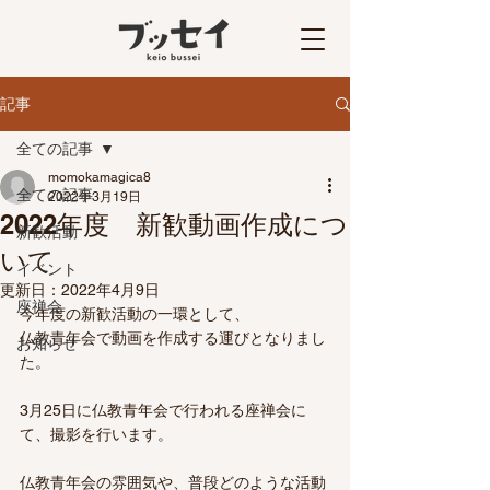
記事
全ての記事
momokamagica8
全ての記事
2022年3月19日
2022年度 新歓動画作成につ
新歓活動
いて
イベント
更新日：
2022年4月9日
座禅会
今年度の新歓活動の一環として、
仏教青年会で動画を作成する運びとなりまし
お知らせ
た。
3月25日に仏教青年会で行われる座禅会に
て、撮影を行います。
仏教青年会の雰囲気や、普段どのような活動