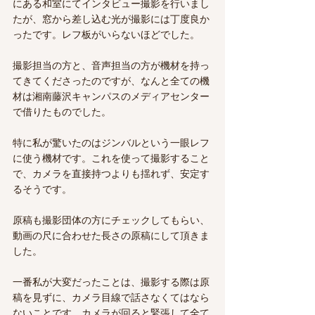
にある和室にてインタビュー撮影を行いまし
たが、窓から差し込む光が撮影には丁度良か
ったです。レフ板がいらないほどでした。
撮影担当の方と、音声担当の方が機材を持っ
てきてくださったのですが、なんと全ての機
材は湘南藤沢キャンパスのメディアセンター
で借りたものでした。
特に私が驚いたのはジンバルという一眼レフ
に使う機材です。これを使って撮影すること
で、カメラを直接持つよりも揺れず、安定す
るそうです。
原稿も撮影団体の方にチェックしてもらい、
動画の尺に合わせた長さの原稿にして頂きま
した。
一番私が大変だったことは、撮影する際は原
稿を見ずに、カメラ目線で話さなくてはなら
ないことです。カメラが回ると緊張して全て